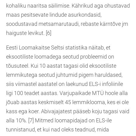
kohaliku naaritsa säilimise. Kährikud aga ohustavad
maas pesitsevate lindude asurkondasid,
soodustavad metsamarutaudi, rebaste kärntõve jm
haiguste levikut. [6]
Eesti Loomakaitse Seltsi statistika näitab, et
eksootiliste loomadega seotud probleemid on
tõusuteel. Kui 10 aastat tagasi olid eksootiliste
lemmikutega seotud juhtumid pigem haruldased,
siis viimastel aastatel on laekunud ELS-i infoliinile
ligi 100 teadet aastas. Varjupaikade MTÜ hoole alla
jõuab aastas keskmiselt 45 lemmiklooma, kes ei ole
kass ega koer. Abivajajatest pääseb koju tagasi vaid
alla 10%. [7] Mitmed loomapidajad on ELS-ile
tunnistanud, et kui nad oleks teadnud, mida