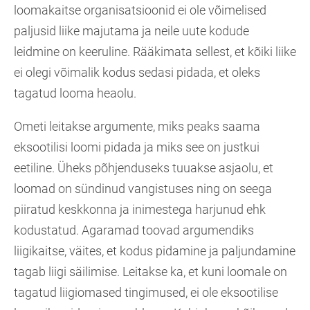
loomakaitse organisatsioonid ei ole võimelised
paljusid liike majutama ja neile uute kodude
leidmine on keeruline. Rääkimata sellest, et kõiki liike
ei olegi võimalik kodus sedasi pidada, et oleks
tagatud looma heaolu.
Ometi leitakse argumente, miks peaks saama
eksootilisi loomi pidada ja miks see on justkui
eetiline. Üheks põhjenduseks tuuakse asjaolu, et
loomad on sündinud vangistuses ning on seega
piiratud keskkonna ja inimestega harjunud ehk
kodustatud. Agaramad toovad argumendiks
liigikaitse, väites, et kodus pidamine ja paljundamine
tagab liigi säilimise. Leitakse ka, et kuni loomale on
tagatud liigiomased tingimused, ei ole eksootilise