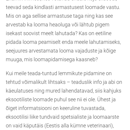
teevad seda kindlasti armastusest loomade vastu.
Mis on aga sellise armastuse taga ning kas see
arvestab ka looma heaoluga või lähtub pigem
isekast soovist meelt lahutada? Kas on eetiline
pidada looma peamiselt enda meele lahutamiseks,
seejuures arvestamata looma vajaduste ja kõige
muuga, mis loomapidamisega kaasneb?
Kui meile teada-tuntud lemmikute pidamine on
tehtud võimalikult lihtsaks – teaduslik info ja abi on
käeulatuses ning mured lahendatavad, siis kahjuks
eksootiliste loomade puhul see nii ei ole. Ühest ja
õiget informatsiooni on keeruline tuvastada,
eksootilisi liike tundvaid spetsialiste ja loomaarste
on vaid käputäis (Eestis alla kümne veterinaari),