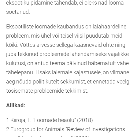
eksootiku pidamine tähendab, ei oleks nad looma
soetanud.
Eksootiliste loomade kaubandus on laiahaardeline
probleem, mis ühel või teisel viisil puudutab meid
kõiki. Võttes arvesse sellega kaasnevaid ohte ning
juba tekkinud probleemide lahendamiseks vajalikke
kulutusi, on antud teema pälvinud häbematult vähe
tähelepanu. Lisaks laiemale kajastusele, on viimane
aeg nõuda poliitikutelt sekkumist, et ennetada veelgi
tõsisemate probleemide tekkimist.
Allikad:
1 Kiiroja, L. “Loomade heaolu” (2018)
2 Eurogroup for Animals “Review of investigations