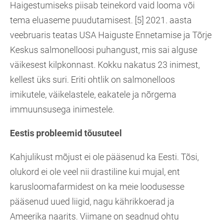
Haigestumiseks piisab teinekord vaid looma või
tema eluaseme puudutamisest. [5] 2021. aasta
veebruaris teatas USA Haiguste Ennetamise ja Tõrje
Keskus salmonelloosi puhangust, mis sai alguse
väikesest kilpkonnast. Kokku nakatus 23 inimest,
kellest üks suri. Eriti ohtlik on salmonelloos
imikutele, väikelastele, eakatele ja nõrgema
immuunsusega inimestele.
Eestis probleemid tõusuteel
Kahjulikust mõjust ei ole pääsenud ka Eesti. Tõsi,
olukord ei ole veel nii drastiline kui mujal, ent
karusloomafarmidest on ka meie loodusesse
pääsenud uued liigid, nagu kährikkoerad ja
Ameerika naarits. Viimane on seadnud ohtu