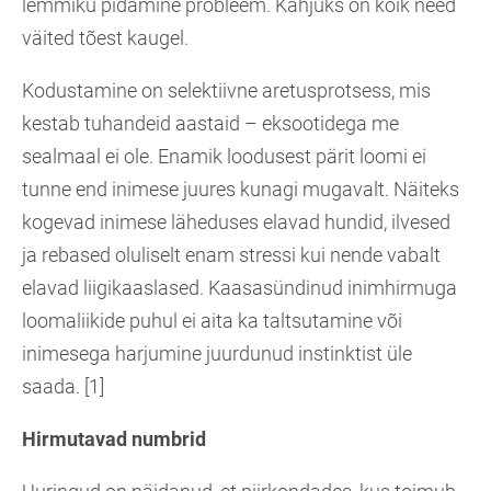
lemmiku pidamine probleem. Kahjuks on kõik need
väited tõest kaugel.
Kodustamine on selektiivne aretusprotsess, mis
kestab tuhandeid aastaid – eksootidega me
sealmaal ei ole. Enamik loodusest pärit loomi ei
tunne end inimese juures kunagi mugavalt. Näiteks
kogevad inimese läheduses elavad hundid, ilvesed
ja rebased oluliselt enam stressi kui nende vabalt
elavad liigikaaslased. Kaasasündinud inimhirmuga
loomaliikide puhul ei aita ka taltsutamine või
inimesega harjumine juurdunud instinktist üle
saada. [1]
Hirmutavad numbrid