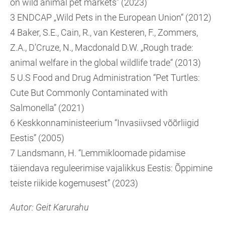
on wild animal pet markets” (2023)
3 ENDCAP „Wild Pets in the European Union“ (2012)
4 Baker, S.E., Cain, R., van Kesteren, F., Zommers,
Z.A., D’Cruze, N., Macdonald D.W. „Rough trade:
animal welfare in the global wildlife trade“ (2013)
5 U.S Food and Drug Administration “Pet Turtles:
Cute But Commonly Contaminated with
Salmonella” (2021)
6 Keskkonnaministeerium “Invasiivsed võõrliigid
Eestis” (2005)
7 Landsmann, H. “Lemmikloomade pidamise
täiendava reguleerimise vajalikkus Eestis: Õppimine
teiste riikide kogemusest” (2023)
Autor: Geit Karurahu