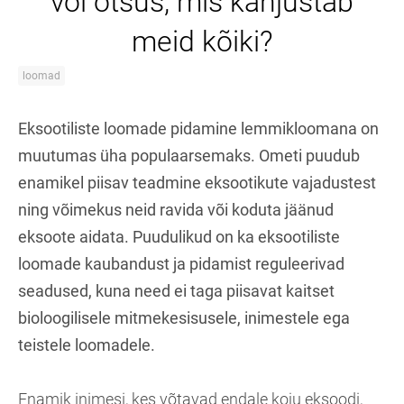
või otsus, mis kahjustab
meid kõiki?
loomad
Eksootiliste loomade pidamine lemmikloomana on
muutumas üha populaarsemaks. Ometi puudub
enamikel piisav teadmine eksootikute vajadustest
ning võimekus neid ravida või koduta jäänud
eksoote aidata. Puudulikud on ka eksootiliste
loomade kaubandust ja pidamist reguleerivad
seadused, kuna need ei taga piisavat kaitset
bioloogilisele mitmekesisusele, inimestele ega
teistele loomadele.
Enamik inimesi, kes võtavad endale koju eksoodi,