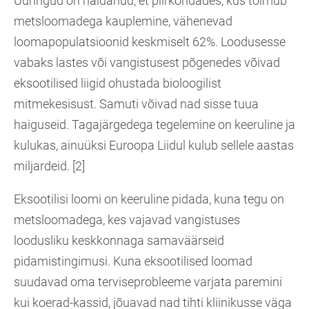
Uuringud on näidanud, et piirkondades, kus toimub
metsloomadega kauplemine, vähenevad
loomapopulatsioonid keskmiselt 62%. Loodusesse
vabaks lastes või vangistusest põgenedes võivad
eksootilised liigid ohustada bioloogilist
mitmekesisust. Samuti võivad nad sisse tuua
haiguseid. Tagajärgedega tegelemine on keeruline ja
kulukas, ainuüksi Euroopa Liidul kulub sellele aastas
miljardeid. [2]
Eksootilisi loomi on keeruline pidada, kuna tegu on
metsloomadega, kes vajavad vangistuses
loodusliku keskkonnaga samaväärseid
pidamistingimusi. Kuna eksootilised loomad
suudavad oma terviseprobleeme varjata paremini
kui koerad-kassid, jõuavad nad tihti kliinikusse väga