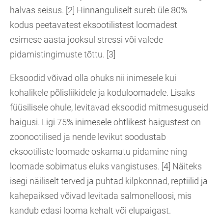
halvas seisus. [2] Hinnanguliselt sureb üle 80%
kodus peetavatest eksootilistest loomadest
esimese aasta jooksul stressi või valede
pidamistingimuste tõttu. [3]
Eksoodid võivad olla ohuks nii inimesele kui
kohalikele põlisliikidele ja koduloomadele. Lisaks
füüsilisele ohule, levitavad eksoodid mitmesuguseid
haigusi. Ligi 75% inimesele ohtlikest haigustest on
zoonootilised ja nende levikut soodustab
eksootiliste loomade oskamatu pidamine ning
loomade sobimatus eluks vangistuses. [4] Näiteks
isegi näiliselt terved ja puhtad kilpkonnad, reptiilid ja
kahepaiksed võivad levitada salmonelloosi, mis
kandub edasi looma kehalt või elupaigast.