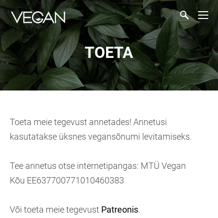
TOETA
Toeta meie tegevust annetades! Annetusi
kasutatakse üksnes vegansõnumi levitamiseks.
Tee annetus otse internetipangas: MTÜ Vegan
Kõu EE637700771010460383
Või toeta meie tegevust
Patreonis
.