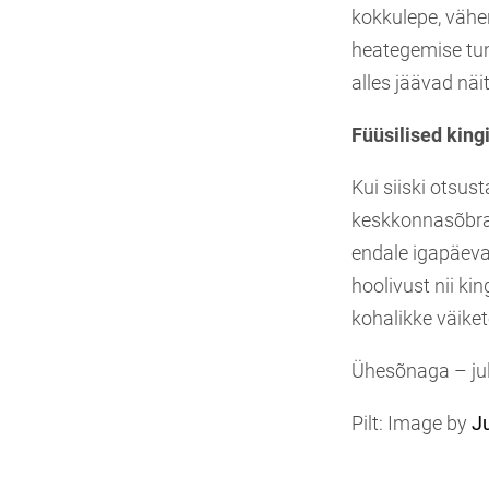
kokkulepe, vähen
heategemise tun
alles jäävad näi
Füüsilised king
Kui siiski otsus
keskkonnasõbrali
endale igapäevas
hoolivust nii ki
kohalikke väiket
Ühesõnaga – jul
Pilt: Image by
Ju