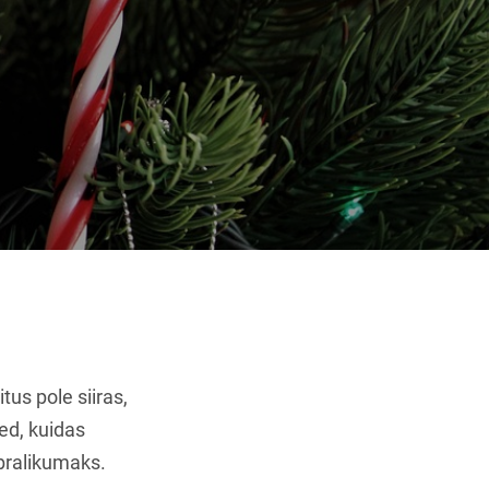
us pole siiras,
ted, kuidas
bralikumaks.