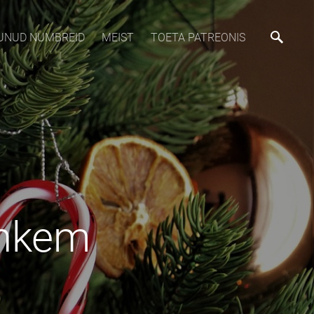
MUNUD NUMBREID
MEIST
TOETA PATREONIS
ohkem