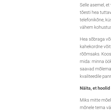
Selle asemel, e
tõesti hea tutta
telefonikõne, kü
vähem kohustusi
Hea sõbraga või
kahekordne võit 
rõõmsaks. Koosv
mida: minna öökl
saavad mõlemad 
kvaliteedile pa
Näita, et hoolid
Miks mitte mõel
mõnele tema väär