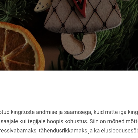
ud kingituste andmise ja saamisega, kuid mitte iga kingit
ii saajale kui tegijale hoopis kohustus. Siin on mõned mõt
tressivabamaks, tähendusrikkamaks ja ka elusloodusesõ