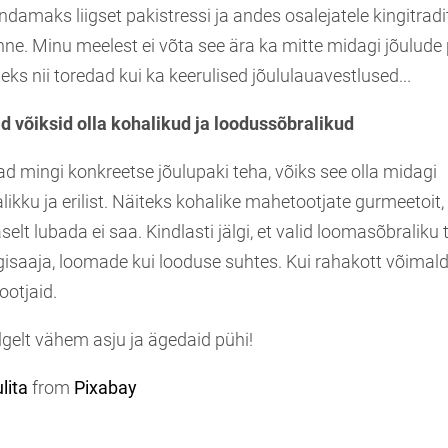
damaks liigset pakistressi ja andes osalejatele kingitradi
ne. Minu meelest ei võta see ära ka mitte midagi jõulude
teks nii toredad kui ka keerulised jõululauavestlused...
id võiksid olla kohalikud ja loodussõbralikud
tad mingi konkreetse jõulupaki teha, võiks see olla midagi
kku ja erilist. Näiteks kohalike mahetootjate gurmeetoit,
elt lubada ei saa. Kindlasti jälgi, et valid loomasõbraliku 
ngisaaja, loomade kui looduse suhtes. Kui rahakott võimald
ootjaid.
gelt vähem asju ja ägedaid pühi!
lita
from
Pixabay