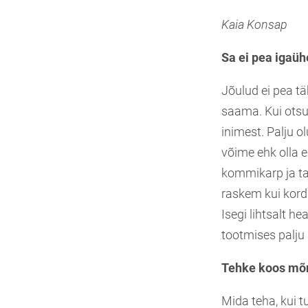
Kaia Konsap
Sa ei pea igaü
Jõulud ei pea tä
saama. Kui otsus
inimest. Palju o
võime ehk olla e
kommikarp ja tar
raskem kui kord
Isegi lihtsalt h
tootmises palju
Tehke koos mõn
Mida teha, kui t