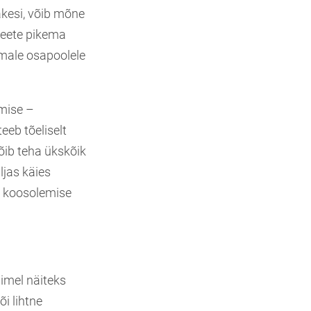
akesi, võib mõne
 teete pikema
emale osapoolele
mise –
eeb tõeliselt
õib teha ükskõik
ljas käies
t koosolemise
imel näiteks
i lihtne