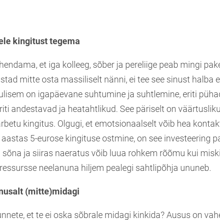
hele kingitust tegema
hendama, et iga kolleeg, sõber ja pereliige peab mingi pak
tad mitte osta massiliselt nänni, ei tee see sinust halba
lulisem on igapäevane suhtumine ja suhtlemine, eriti pühad
riti andestavad ja heatahtlikud. See päriselt on väärtusli
betu kingitus. Olgugi, et emotsionaalselt võib hea kontak
 aastas 5-eurose kingituse ostmine, on see investeering p
ea sõna ja siiras naeratus võib luua rohkem rõõmu kui miski
 ressursse neelanuna hiljem pealegi sahtlipõhja ununeb.
usalt (mitte)midagi
unnete, et te ei oska sõbrale midagi kinkida? Ausus on vahe