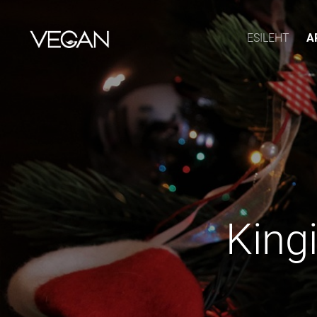
ESILEHT
A
King