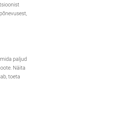
tsioonist
 põnevusest,
 mida paljud
toote. Näita
ab, toeta