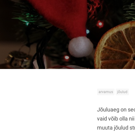
arvamus
jõulud
Jõuluaeg on seot
vaid võib olla n
muuta jõulud s