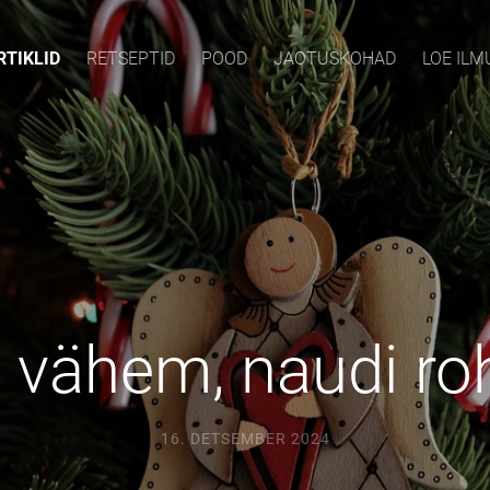
RTIKLID
RETSEPTID
POOD
JAOTUSKOHAD
LOE IL
i vähem, naudi r
16. DETSEMBER 2024