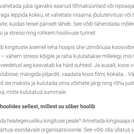
t vahetada juba igavaks saanud lõhnaküünlaid või nipsasj
vaga leppida kokku, et vahetate niisama jõulutervitusi või
site, kuidas teisel päriselt läheb. See võib tähendada mõl
 ja stressi ning rohkem hoolivuse tunnet.
b kingituste asemel teha hoopis ühe ülimõnusa koosviibi
– vähem stressi kõigile ja raha kulutatakse millelegi, mis t
eedetud aeg kasvatab ka häid suhteid. Ja ausalt, koos v
ubisse, mängida piljardit, vaadata koos filmi, kokata… Vä
ise maksta ja kulutada oma võimete järgi ning rõhu jus
nna, mitte kulutatud summale.
 hoolides sellest, millest su sõber hoolib
da heategevusliku kingituse peale? Annetada kingisaaja n
tusi esindavale organisatsioonile. See võib olla üllatus võ