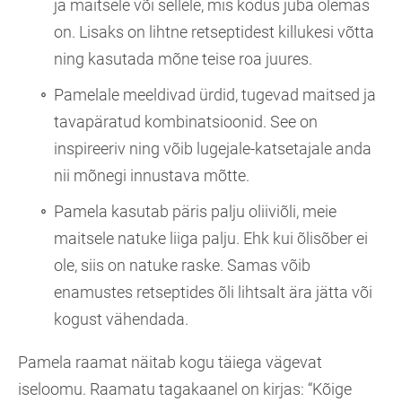
ja maitsele või sellele, mis kodus juba olemas
on. Lisaks on lihtne retseptidest killukesi võtta
ning kasutada mõne teise roa juures.
Pamelale meeldivad ürdid, tugevad maitsed ja
tavapäratud kombinatsioonid. See on
inspireeriv ning võib lugejale-katsetajale anda
nii mõnegi innustava mõtte.
Pamela kasutab päris palju oliiviõli, meie
maitsele natuke liiga palju. Ehk kui õlisõber ei
ole, siis on natuke raske. Samas võib
enamustes retseptides õli lihtsalt ära jätta või
kogust vähendada.
Pamela raamat näitab kogu täiega vägevat
iseloomu. Raamatu tagakaanel on kirjas: “Kõige