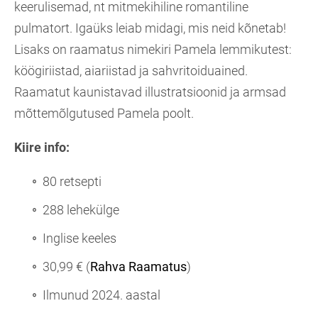
keerulisemad, nt mitmekihiline romantiline
pulmatort. Igaüks leiab midagi, mis neid kõnetab!
Lisaks on raamatus nimekiri Pamela lemmikutest:
köögiriistad, aiariistad ja sahvritoiduained.
Raamatut kaunistavad illustratsioonid ja armsad
mõttemõlgutused Pamela poolt.
Kiire info:
80 retsepti
288 lehekülge
Inglise keeles
30,99 € (
Rahva Raamatus
)
Ilmunud 2024. aastal