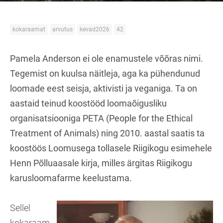
kokaraamat
arvutus
kevad2026
42
Pamela Anderson ei ole enamustele võõras nimi.
Tegemist on kuulsa näitleja, aga ka pühendunud
loomade eest seisja, aktivisti ja veganiga. Ta on
aastaid teinud koostööd loomaõigusliku
organisatsiooniga PETA (People for the Ethical
Treatment of Animals) ning 2010. aastal saatis ta
koostöös Loomusega tollasele Riigikogu esimehele
Henn Põlluaasale kirja, milles ärgitas Riigikogu
karusloomafarme keelustama.
Sellel
kokaraam