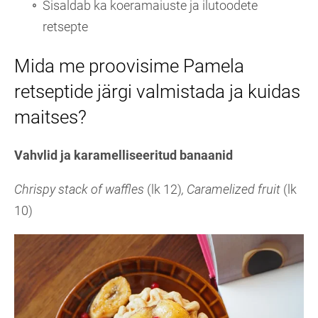
Sisaldab ka koeramaiuste ja ilutoodete
retsepte
Mida me proovisime Pamela
retseptide järgi valmistada ja kuidas
maitses?
Vahvlid ja karamelliseeritud banaanid
Chrispy stack of waffles
(lk 12)
, Caramelized fruit
(lk
10)