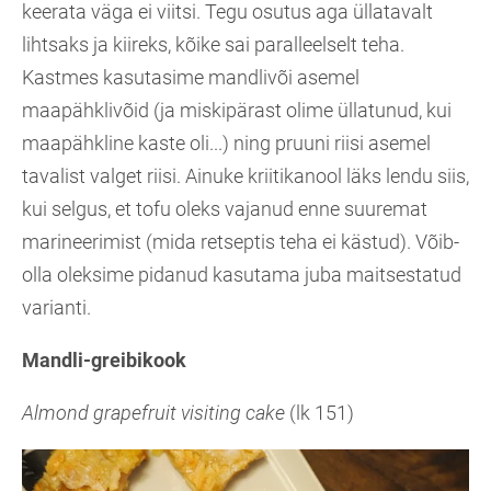
keerata väga ei viitsi. Tegu osutus aga üllatavalt
lihtsaks ja kiireks, kõike sai paralleelselt teha.
Kastmes kasutasime mandlivõi asemel
maapähklivõid (ja miskipärast olime üllatunud, kui
maapähkline kaste oli...) ning pruuni riisi asemel
tavalist valget riisi. Ainuke kriitikanool läks lendu siis,
kui selgus, et tofu oleks vajanud enne suuremat
marineerimist (mida retseptis teha ei kästud). Võib-
olla oleksime pidanud kasutama juba maitsestatud
varianti.
Mandli-greibikook
Almond grapefruit visiting cake
(lk 151)