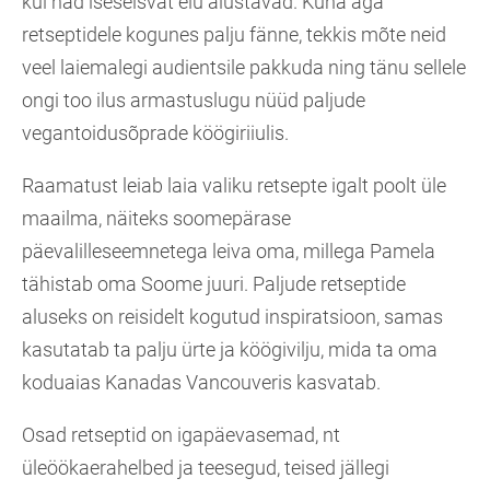
kui nad iseseisvat elu alustavad. Kuna aga
retseptidele kogunes palju fänne, tekkis mõte neid
veel laiemalegi audientsile pakkuda ning tänu sellele
ongi too ilus armastuslugu nüüd paljude
vegantoidusõprade köögiriiulis.
Raamatust leiab laia valiku retsepte igalt poolt üle
maailma, näiteks soomepärase
päevalilleseemnetega leiva oma, millega Pamela
tähistab oma Soome juuri. Paljude retseptide
aluseks on reisidelt kogutud inspiratsioon, samas
kasutatab ta palju ürte ja köögivilju, mida ta oma
koduaias Kanadas Vancouveris kasvatab.
Osad retseptid on igapäevasemad, nt
üleöökaerahelbed ja teesegud, teised jällegi