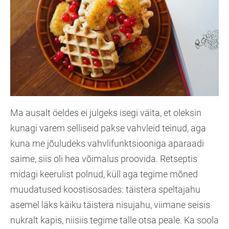
Ma ausalt öeldes ei julgeks isegi väita, et oleksin
kunagi varem selliseid pakse vahvleid teinud, aga
kuna me jõuludeks vahvlifunktsiooniga aparaadi
saime, siis oli hea võimalus proovida. Retseptis
midagi keerulist polnud, küll aga tegime mõned
muudatused koostisosades: täistera speltajahu
asemel läks käiku täistera nisujahu, viimane seisis
nukralt kapis, niisiis tegime talle otsa peale. Ka soola