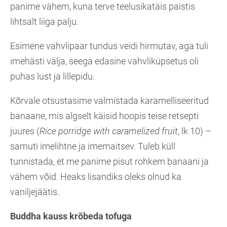
panime vähem, kuna terve teelusikatäis paistis
lihtsalt liiga palju.
Esimene vahvlipaar tundus veidi hirmutav, aga tuli
imehästi välja, seega edasine vahvliküpsetus oli
puhas lust ja lillepidu.
Kõrvale otsustasime valmistada karamelliseeritud
banaane, mis algselt käisid hoopis teise retsepti
juures (
Rice porridge with caramelized fruit
, lk 10) –
samuti imelihtne ja imemaitsev. Tuleb küll
tunnistada, et me panime pisut rohkem banaani ja
vähem võid. Heaks lisandiks oleks olnud ka
vaniljejäätis.
Buddha kauss krõbeda tofuga