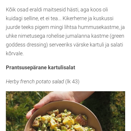
Kõik osad eraldi maitsesid hästi, aga koos oli
kuidagi selline, et ei tea... Kikerherne ja kuskussi
juurde teeks pigem mingi lihtsa hummusekastme, ja
uhke nimetusega rohelise jumalanna kastme (green
goddess dressing) serveeriks värske kartuli ja salati
kõrvale.
Prantsusepärane kartulisalat
Herby french potato salad
(lk 43)