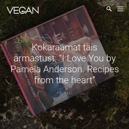
Kokaraamat täis
armastust: “I Love You by
Pamela Anderson. Recipes
from the heart”
18. MAI