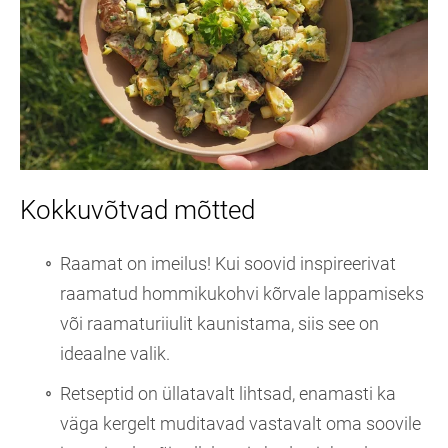
Kokkuvõtvad mõtted
Raamat on imeilus! Kui soovid inspireerivat
raamatud hommikukohvi kõrvale lappamiseks
või raamaturiiulit kaunistama, siis see on
ideaalne valik.
Retseptid on üllatavalt lihtsad, enamasti ka
väga kergelt muditavad vastavalt oma soovile