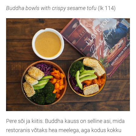
Buddha bowls with crispy sesame tofu
(lk 114)
Pere sõi ja kiitis. Buddha kauss on selline asi, mida
restoranis võtaks hea meelega, aga kodus kokku