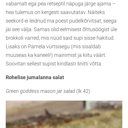
vabamalt ega pea retseptil näpuga järge ajama –
hea tulemus on kergesti saavutatav. Näiteks
seekord ei leidnud ma poest pudelkõrvitsat, seega
jäi see välja. Samas olid eelmisest õhtusöögist üle
brokkoli varred, mis nüüd said supi sisse hakitud.
Lisaks on Pamela vürtsisegu (mis sisaldab
muuseas ka kaneeli!) mainimist ja kiitu väärt.
Soovitan sellest supist kindlasti šnitti võtta.
Rohelise jumalanna salat
Green goddess mason jar salad
(lk 42)