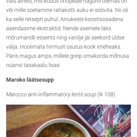
vaid aineid, mis kodus tihtipeale nagunii olemas on
või mille soetamine rahakotti auku ei söövita. Nii oli
ka selle retsepti puhul. Ainukeste koostisosadena
asendasime ekstraktid. Nende asemele läks
mõrumandli essents ning vanilje jäi seekord üldse
välja. Hoolimata hirmust osutus kook imeheaks.
Päris magus amps, millele greip omakorda mõnusa
nüansi tasakaalu lisas.
Maroko läätsesupp
Marocco anti-inflammatory lentil soup
(lk 108)