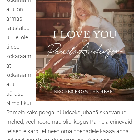
atul on
armas
taustalug
u – ei ole
üldse
kokaraam
at
kokaraam
atu
pärast.
Nimelt kui
Pamela kaks poega, nüüdseks juba täiskasvanud
mehed, veel nooremad olid, kogus Pamela erinevaid
retsepte karpi, et need oma poegadele kaasa anda,