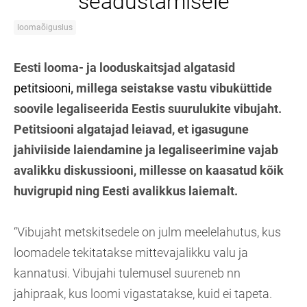
seadustamisele
loomaõiguslus
Eesti looma- ja looduskaitsjad algatasid
petitsiooni
, millega seistakse vastu vibuküttide
soovile legaliseerida Eestis suurulukite vibujaht.
Petitsiooni algatajad leiavad, et igasugune
jahiviiside laiendamine ja legaliseerimine vajab
avalikku diskussiooni, millesse on kaasatud kõik
huvigrupid ning Eesti avalikkus laiemalt.
“Vibujaht metskitsedele on julm meelelahutus, kus
loomadele tekitatakse mittevajalikku valu ja
kannatusi. Vibujahi tulemusel suureneb nn
jahipraak, kus loomi vigastatakse, kuid ei tapeta.