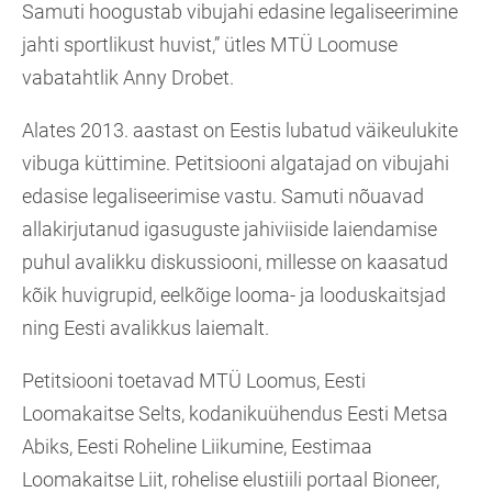
Samuti hoogustab vibujahi edasine legaliseerimine
jahti sportlikust huvist,” ütles MTÜ Loomuse
vabatahtlik Anny Drobet.
Alates 2013. aastast on Eestis lubatud väikeulukite
vibuga küttimine. Petitsiooni algatajad on vibujahi
edasise legaliseerimise vastu. Samuti nõuavad
allakirjutanud igasuguste jahiviiside laiendamise
puhul avalikku diskussiooni, millesse on kaasatud
kõik huvigrupid, eelkõige looma- ja looduskaitsjad
ning Eesti avalikkus laiemalt.
Petitsiooni toetavad MTÜ Loomus, Eesti
Loomakaitse Selts, kodanikuühendus Eesti Metsa
Abiks, Eesti Roheline Liikumine, Eestimaa
Loomakaitse Liit, rohelise elustiili portaal Bioneer,