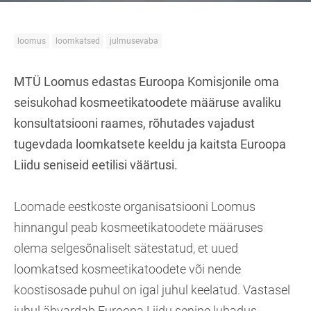
loomus
loomkatsed
julmusevaba
MTÜ Loomus edastas Euroopa Komisjonile oma
seisukohad kosmeetikatoodete määruse avaliku
konsultatsiooni raames, rõhutades vajadust
tugevdada loomkatsete keeldu ja kaitsta Euroopa
Liidu seniseid eetilisi väärtusi.
Loomade eestkoste organisatsiooni Loomus
hinnangul peab kosmeetikatoodete määruses
olema selgesõnaliselt sätestatud, et uued
loomkatsed kosmeetikatoodete või nende
koostisosade puhul on igal juhul keelatud. Vastasel
juhul ähvardab Euroopa Liidu senine lubadus