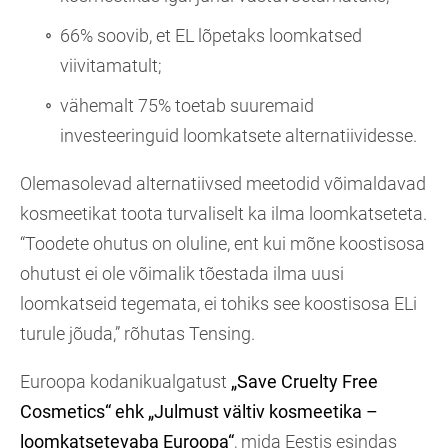
66% soovib, et EL lõpetaks loomkatsed
viivitamatult;
vähemalt 75% toetab suuremaid
investeeringuid loomkatsete alternatiividesse.
Olemasolevad alternatiivsed meetodid võimaldavad
kosmeetikat toota turvaliselt ka ilma loomkatseteta.
“Toodete ohutus on oluline, ent kui mõne koostisosa
ohutust ei ole võimalik tõestada ilma uusi
loomkatseid tegemata, ei tohiks see koostisosa ELi
turule jõuda,” rõhutas Tensing.
Euroopa kodanikualgatust
„Save Cruelty Free
Cosmetics“ ehk „Julmust vältiv kosmeetika –
loomkatsetevaba Euroopa“
, mida Eestis esindas