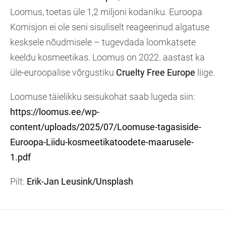
Loomus, toetas üle 1,2 miljoni kodaniku. Euroopa
Komisjon ei ole seni sisuliselt reageerinud algatuse
kesksele nõudmisele – tugevdada loomkatsete
keeldu kosmeetikas. Loomus on 2022. aastast ka
üle-euroopalise võrgustiku
Cruelty Free Europe
liige.
Loomuse täielikku seisukohat saab lugeda siin:
https://loomus.ee/wp-
content/uploads/2025/07/Loomuse-tagasiside-
Euroopa-Liidu-kosmeetikatoodete-maarusele-
1.pdf
Pilt:
Erik-Jan Leusink/
Unsplash