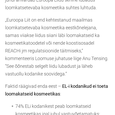
loomkatsetevaba kosmeetika suhtes luhtuda.
„Euroopa Liit on end kehtestanud maailmas
loomkatsetevaba kosmeetika eestkõnelejana,
samas viiakse liidus siiani läbi loomakatseid ka
kosmeetikatoodetel või nende koostisosadel
REACHi jm regulatsioonide täitmiseks,“
kommenteeris Loomuse juhatuse liige Anu Tensing.
“See õõnestab selgelt liidu lubadust ja läheb
vastuollu kodanike soovidega.”
Faktid räägivad enda eest –
EL-i kodanikud ei toeta
loomakatseid kosmeetikas
:
74% ELi kodanikest peab loomkatseid
kosmeetikas igal juhul vastuvõetamatuks;