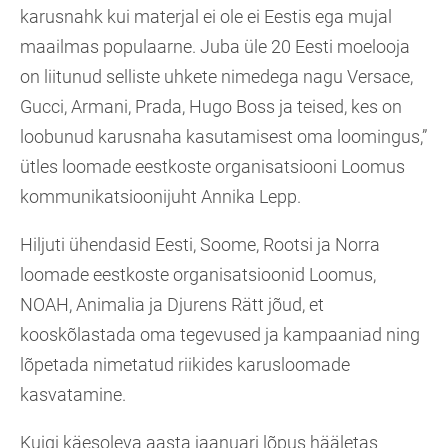
karusnahk kui materjal ei ole ei Eestis ega mujal
maailmas populaarne. Juba üle 20 Eesti moelooja
on liitunud selliste uhkete nimedega nagu Versace,
Gucci, Armani, Prada, Hugo Boss ja teised, kes on
loobunud karusnaha kasutamisest oma loomingus,”
ütles loomade eestkoste organisatsiooni Loomus
kommunikatsioonijuht Annika Lepp.
Hiljuti ühendasid Eesti, Soome, Rootsi ja Norra
loomade eestkoste organisatsioonid Loomus,
NOAH, Animalia ja Djurens Rätt jõud, et
kooskõlastada oma tegevused ja kampaaniad ning
lõpetada nimetatud riikides karusloomade
kasvatamine.
Kuigi käesoleva aasta jaanuari lõpus hääletas