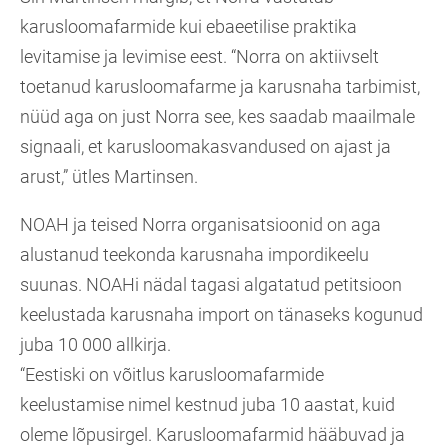
karusloomafarmide kui ebaeetilise praktika
levitamise ja levimise eest. “Norra on aktiivselt
toetanud karusloomafarme ja karusnaha tarbimist,
nüüd aga on just Norra see, kes saadab maailmale
signaali, et karusloomakasvandused on ajast ja
arust,” ütles Martinsen.
NOAH ja teised Norra organisatsioonid on aga
alustanud teekonda karusnaha impordikeelu
suunas. NOAHi nädal tagasi algatatud petitsioon
keelustada karusnaha import on tänaseks kogunud
juba 10 000 allkirja.
“Eestiski on võitlus karusloomafarmide
keelustamise nimel kestnud juba 10 aastat, kuid
oleme lõpusirgel. Karusloomafarmid hääbuvad ja