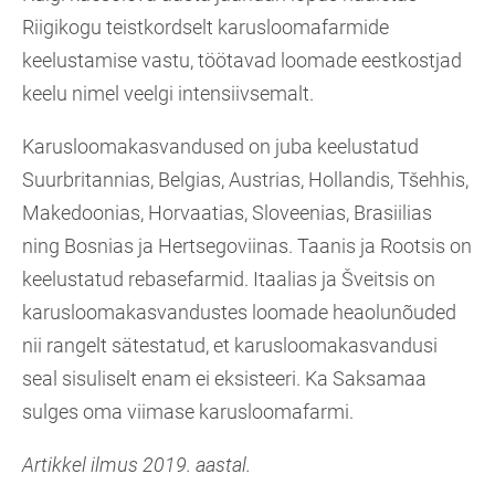
Riigikogu teistkordselt karusloomafarmide
keelustamise vastu, töötavad loomade eestkostjad
keelu nimel veelgi intensiivsemalt.
Karusloomakasvandused on juba keelustatud
Suurbritannias, Belgias, Austrias, Hollandis, Tšehhis,
Makedoonias, Horvaatias, Sloveenias, Brasiilias
ning Bosnias ja Hertsegoviinas. Taanis ja Rootsis on
keelustatud rebasefarmid. Itaalias ja Šveitsis on
karusloomakasvandustes loomade heaolunõuded
nii rangelt sätestatud, et karusloomakasvandusi
seal sisuliselt enam ei eksisteeri. Ka Saksamaa
sulges oma viimase karusloomafarmi.
Artikkel ilmus 2019. aastal.