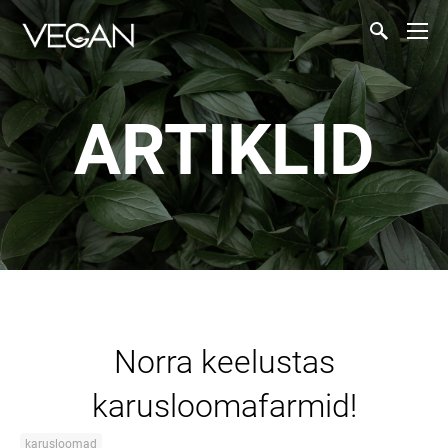
ARTIKLID
Norra keelustas
karusloomafarmid!
karusloomad