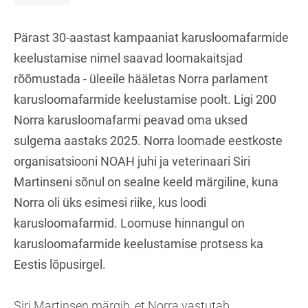
Pärast 30-aastast kampaaniat karusloomafarmide
keelustamise nimel saavad loomakaitsjad
rõõmustada - üleeile hääletas Norra parlament
karusloomafarmide keelustamise poolt. Ligi 200
Norra karusloomafarmi peavad oma uksed
sulgema aastaks 2025. Norra loomade eestkoste
organisatsiooni NOAH juhi ja veterinaari Siri
Martinseni sõnul on sealne keeld märgiline, kuna
Norra oli üks esimesi riike, kus loodi
karusloomafarmid. Loomuse hinnangul on
karusloomafarmide keelustamise protsess ka
Eestis lõpusirgel.
Siri Martinsen märgib, et Norra vastutab