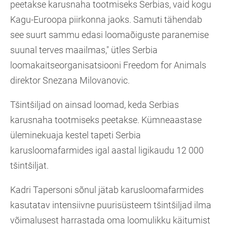
peetakse karusnaha tootmiseks Serbias, vaid kogu
Kagu-Euroopa piirkonna jaoks. Samuti tähendab
see suurt sammu edasi loomaõiguste paranemise
suunal terves maailmas," ütles Serbia
loomakaitseorganisatsiooni Freedom for Animals
direktor Snezana Milovanovic.
Tšintšiljad on ainsad loomad, keda Serbias
karusnaha tootmiseks peetakse. Kümneaastase
üleminekuaja kestel tapeti Serbia
karusloomafarmides igal aastal ligikaudu 12 000
tšintšiljat.
Kadri Tapersoni sõnul jätab karusloomafarmides
kasutatav intensiivne puurisüsteem tšintšiljad ilma
võimalusest harrastada oma loomulikku käitumist