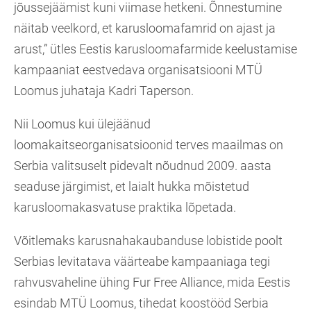
jõussejäämist kuni viimase hetkeni. Õnnestumine
näitab veelkord, et karusloomafamrid on ajast ja
arust,” ütles Eestis karusloomafarmide keelustamise
kampaaniat eestvedava organisatsiooni MTÜ
Loomus juhataja Kadri Taperson.
Nii Loomus kui ülejäänud
loomakaitseorganisatsioonid terves maailmas on
Serbia valitsuselt pidevalt nõudnud 2009. aasta
seaduse järgimist, et laialt hukka mõistetud
karusloomakasvatuse praktika lõpetada.
Võitlemaks karusnahakaubanduse lobistide poolt
Serbias levitatava väärteabe kampaaniaga tegi
rahvusvaheline ühing Fur Free Alliance, mida Eestis
esindab MTÜ Loomus, tihedat koostööd Serbia