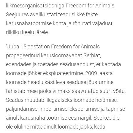
liikmesorganisatsiooniga Freedom for Animals.
Seejuures avalikustati teaduslikke fakte
karusnahatootmise kohta ja rõhutati vajadust
riikliku keelu järele.
"Juba 15 aastat on Freedom for Animals
propageerinud karusloomavabat Serbiat,
edendades ja toetades seadusandlust, et kaotada
loomade jõhker ekspluateerimine. 2009. aasta
loomade heaolu käsitleva seaduse jõustumine
tähistab meie jaoks viimaks saavutatud suurt võitu.
Seadus muudab illegaalseks loomade hoidmise,
paljundamise, importimise, eksportimise ja tapmise
ainult karusnaha tootmise eesmärgil. See keeld ei
ole oluline mitte ainult loomade jaoks, keda