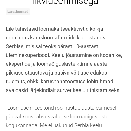
likvideerimisega
karusloomad
Eile tähistasid loomakaitseaktivistid kõikjal
maailmas karusloomafarmide keelustamist
Serbias, mis sai teoks pärast 10-aastast
üleminekuperioodi. Keelu jõustumine on kodanike,
ekspertide ja loomaõiguslaste kümne aasta
pikkuse otsustava ja püsiva võitluse edukas
tulemus, ehkki karusnahatööstuse lobirühmad
avaldasid järjekindlalt survet keelu tühistamiseks.
“Loomuse meeskond rõõmustab aasta esimesel
päeval koos rahvusvahelise loomaõiguslaste
kogukonnaga. Me ei uskunud Serbia keelu