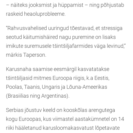
– näiteks jooksmist ja hüppamist – ning põhjustab
raskeid heaoluprobleeme.
“Rahvusvahelised uuringud tõestavad, et stressiga
seotud käitumishäired nagu puremine on lisaks
imikute suremusele tšintšiljafarmides väga levinud,”
märkis Taperson.
Karusnaha saamise eesmärgil kasvatatakse
tšintšiljasid mitmes Euroopa riigis, k.a Eestis,
Poolas, Taanis, Ungaris ja Lõuna-Ameerikas
(Brasiilias ning Argentinas).
Serbias jõustuv keeld on kooskõlas arengutega
kogu Euroopas, kus viimastel aastakümnetel on 14
riiki hääletanud karusloomakasvatust lõpetavate