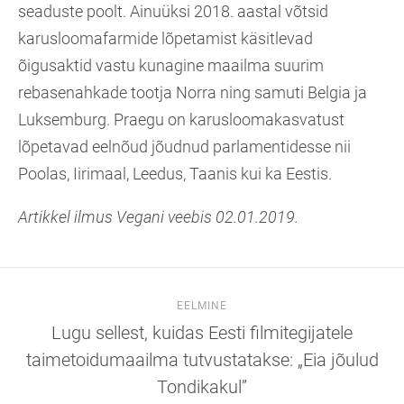
seaduste poolt. Ainuüksi 2018. aastal võtsid
karusloomafarmide lõpetamist käsitlevad
õigusaktid vastu kunagine maailma suurim
rebasenahkade tootja Norra ning samuti Belgia ja
Luksemburg. Praegu on karusloomakasvatust
lõpetavad eelnõud jõudnud parlamentidesse nii
Poolas, Iirimaal, Leedus, Taanis kui ka Eestis.
Artikkel ilmus Vegani veebis 02.01.2019.
EELMINE
Lugu sellest, kuidas Eesti filmitegijatele
taimetoidumaailma tutvustatakse: „Eia jõulud
Tondikakul”