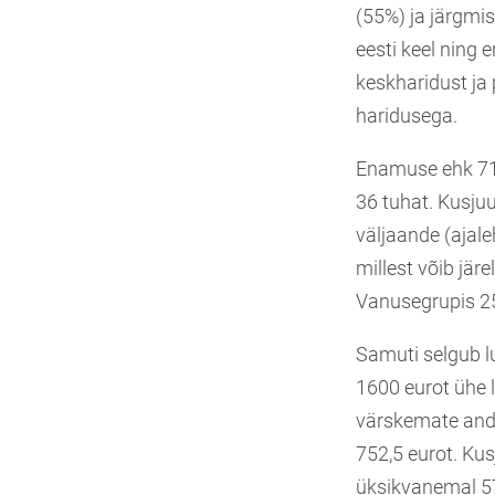
(55%) ja järgmi
eesti keel ning
keskharidust ja
haridusega.
Enamuse ehk 71
36 tuhat. Kusju
väljaande (ajale
millest võib jär
Vanusegrupis 25
Samuti selgub lu
1600 eurot ühe l
värskemate and
752,5 eurot. Kus
üksikvanemal 571