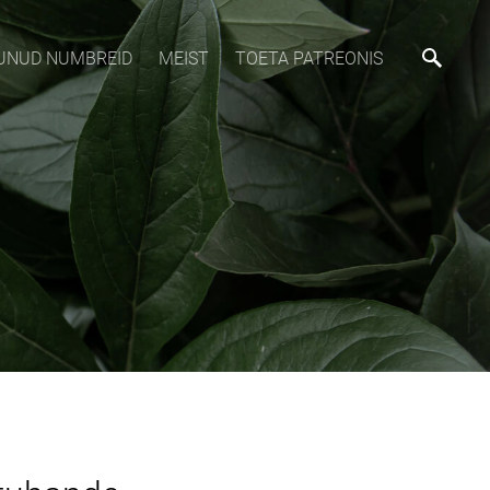
MUNUD NUMBREID
MEIST
TOETA PATREONIS