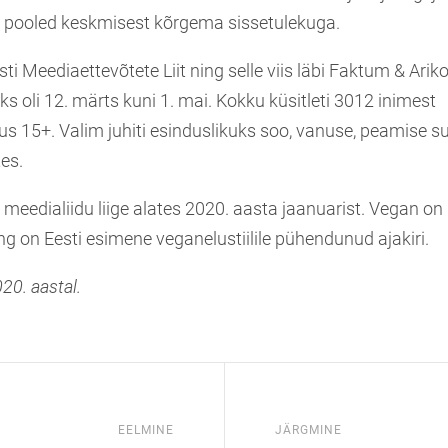
a pooled keskmisest kõrgema sissetulekuga.
esti Meediaettevõtete Liit ning selle viis läbi Faktum & Arik
ks oli 12. märts kuni 1. mai. Kokku küsitleti 3012 inimest
 15+. Valim juhiti esinduslikuks soo, vanuse, peamise su
es.
 meedialiidu liige alates 2020. aasta jaanuarist. Vegan o
g on Eesti esimene veganelustiilile pühendunud ajakiri.
20. aastal.
EELMINE
JÄRGMINE