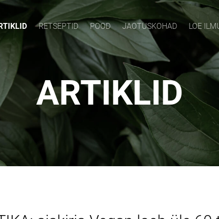
RTIKLID
RETSEPTID
POOD
JAOTUSKOHAD
LOE IL
ARTIKLID