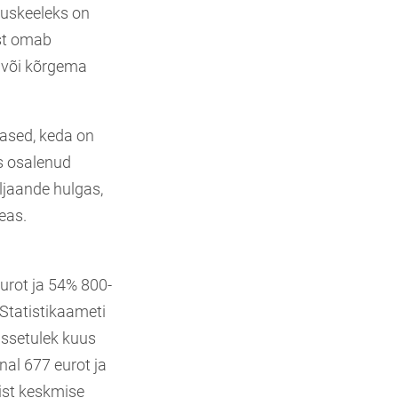
luskeeleks on
est omab
 või kõrgema
ased, keda on
us osalenud
ljaande hulgas,
eas.
eurot ja 54% 800-
 Statistikaameti
issetulek kuus
nal 677 eurot ja
aist keskmise