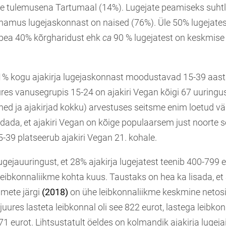
se tulemusena Tartumaal (14%). Lugejate peamiseks suht
 enamus lugejaskonnast on naised (76%). Üle 50% lugejat
 pea 40% kõrgharidust ehk
ca
90 % lugejatest on keskmise
% kogu ajakirja lugejaskonnast moodustavad 15-39 aast
ures vanusegrupis 15-24 on ajakiri Vegan kõigi 67 uuring
hed ja ajakirjad kokku) arvestuses seitsme enim loetud vä
eldada, et ajakiri Vegan on kõige populaarsem just noorte s
-39 platseerub ajakiri Vegan 21. kohale.
gejauuringust, et 28% ajakirja lugejatest teenib 400-799 
eibkonnaliikme kohta kuus. Taustaks on hea ka lisada, et
mete järgi
(2018)
on ühe leibkonnaliikme keskmine netos
juures lasteta leibkonnal oli see 822 eurot, lastega leibkon
 eurot. Lihtsustatult öeldes on kolmandik ajakirja lugej