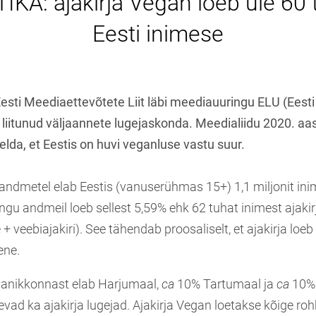
IKA: ajakirja Vegan loeb üle 60
Eesti inimese
 Eesti Meediaettevõtete Liit läbi meediauuringu ELU (Eesti
 liitunud väljaannete lugejaskonda. Meedialiidu 2020. aas
elda, et Eestis on huvi veganluse vastu suur.
 andmetel elab Eestis (vanuserühmas 15+) 1,1 miljonit ini
ngu andmeil loeb sellest 5,59% ehk 62 tuhat inimest ajaki
+ veebiajakiri). See tähendab proosaliselt, et ajakirja loeb
ene.
elanikkonnast elab Harjumaal,
ca
10% Tartumaal ja
ca
10% 
vad ka ajakirja lugejad. Ajakirja Vegan loetakse kõige ro