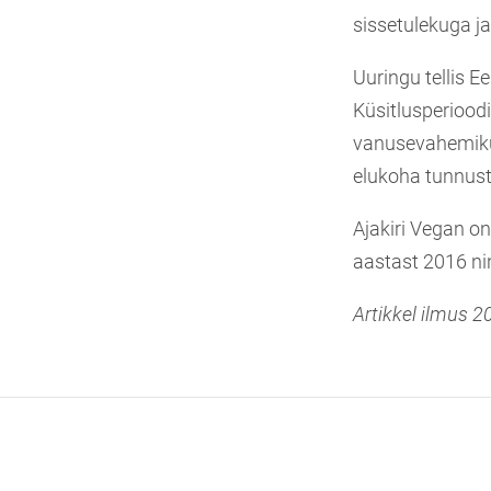
sissetulekuga j
Uuringu tellis E
Küsitlusperioodi
vanusevahemikus
elukoha tunnust
Ajakiri Vegan on
aastast 2016 nin
Artikkel ilmus 20