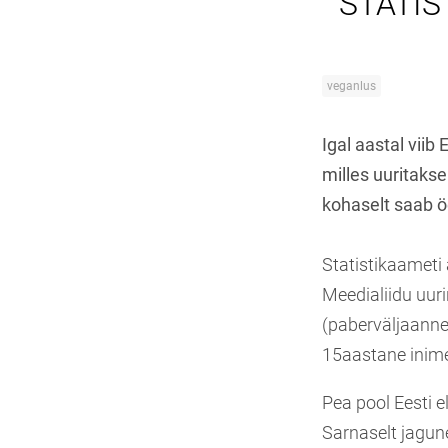
STATIST
veganlus
Igal aastal viib
milles uuritakse
kohaselt saab ö
Statistikaameti
Meedialiidu uuri
(paberväljaanne 
15aastane inim
Pea pool Eesti 
Sarnaselt jagune