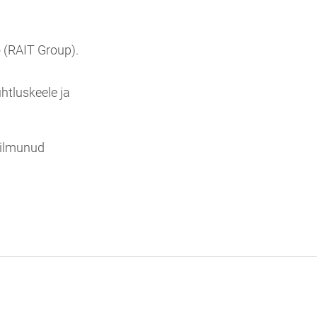
o (RAIT Group).
htluskeele ja
n ilmunud