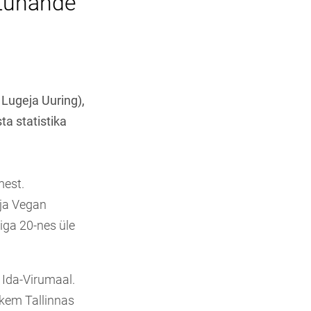
 tuhande
 Lugeja Uuring),
ta statistika
mest.
rja Vegan
 iga 20-nes üle
Ida-Virumaal.
hkem Tallinnas