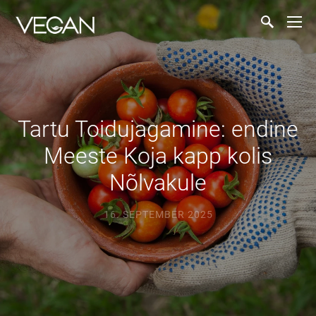
Tartu Toidujagamine: endine
Meeste Koja kapp kolis
Nõlvakule
16. SEPTEMBER 2025