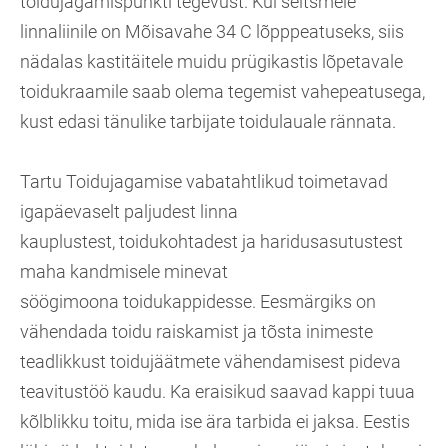
toidujagamispunkti tegevust. Kui seitsmele
linnaliinile on Mõisavahe 34 C lõpppeatuseks, siis
nädalas kastitäitele muidu prügikastis lõpetavale
toidukraamile saab olema tegemist vahepeatusega,
kust edasi tänulike tarbijate toidulauale rännata.
Tartu Toidujagamise vabatahtlikud toimetavad
igapäevaselt paljudest linna
kauplustest, toidukohtadest ja haridusasutustest
maha kandmisele minevat
söögimoona toidukappidesse. Eesmärgiks on
vähendada toidu raiskamist ja tõsta inimeste
teadlikkust toidujäätmete vähendamisest pideva
teavitustöö kaudu. Ka eraisikud saavad kappi tuua
kõlblikku toitu, mida ise ära tarbida ei jaksa. Eestis