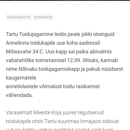
toidujagamine
pressiteade
Tartu Toidujagamine leidis peale pikki otsinguid
Annelinna toidukapile uue koha aadressil
Mõisavahe 34 C. Uus kapp sai paika abivalmis
vabatahtlike toimetamisel 12.09. õhtuks, kannab
nime Nõlvaku toidujagamiskapp ja pakub nüüdsest
kaugematele
annelinlastele võimalust toidu raiskamist
vähendada.
Varasemalt Meeste Koja juures tegutsenud
toidukapile otsiti Tartu suurimas linnajaos sobivat
uut asukohta umbes poolteist aastat, sest kuigi