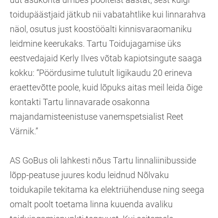
toidupäästjaid jätkub nii vabatahtlike kui linnarahva
näol, osutus just koostööalti kinnisvaraomaniku
leidmine keerukaks. Tartu Toidujagamise üks
eestvedajaid Kerly Ilves võtab kapiotsingute saaga
kokku: “Pöördusime tulutult ligikaudu 20 erineva
eraettevõtte poole, kuid lõpuks aitas meil leida õige
kontakti Tartu linnavarade osakonna
majandamisteenistuse vanemspetsialist Reet
Värnik.”
AS GoBus oli lahkesti nõus Tartu linnaliinibusside
lõpp-peatuse juures kodu leidnud Nõlvaku
toidukapile tekitama ka elektriühenduse ning seega
omalt poolt toetama linna kuuenda avaliku