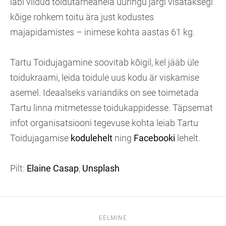
läbi viidud toidutarneahela uuringu järgi visataksegi
kõige rohkem toitu ära just kodustes
majapidamistes – inimese kohta aastas 61 kg.
Tartu Toidujagamine soovitab kõigil, kel jääb üle
toidukraami, leida toidule uus kodu är viskamise
asemel. Ideaalseks variandiks on see toimetada
Tartu linna mitmetesse toidukappidesse. Täpsemat
infot organisatsiooni tegevuse kohta leiab Tartu
Toidujagamise
kodulehelt
ning
Facebooki
lehelt.
Pilt:
Elaine Casap
,
Unsplash
EELMINE