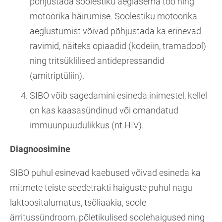
põhjustada soolestiku aeglasema töö ning
motoorika häirumise. Soolestiku motoorika
aeglustumist võivad põhjustada ka erinevad
ravimid, näiteks opiaadid (kodeiin, tramadool)
ning tritsüklilised antidepressandid
(amitriptüliin).
SIBO võib sagedamini esineda inimestel, kellel
on kas kaasasündinud või omandatud
immuunpuudulikkus (nt HIV).
Diagnoosimine
SIBO puhul esinevad kaebused võivad esineda ka
mitmete teiste seedetrakti haiguste puhul nagu
laktoositalumatus, tsöliaakia, soole
ärritussündroom, põletikulised soolehaigused ning