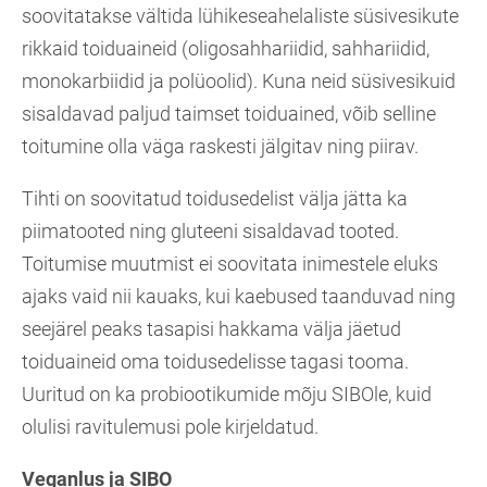
soovitatakse vältida lühikeseahelaliste süsivesikute
rikkaid toiduaineid (oligosahhariidid, sahhariidid,
monokarbiidid ja polüoolid). Kuna neid süsivesikuid
sisaldavad paljud taimset toiduained, võib selline
toitumine olla väga raskesti jälgitav ning piirav.
Tihti on soovitatud toidusedelist välja jätta ka
piimatooted ning gluteeni sisaldavad tooted.
Toitumise muutmist ei soovitata inimestele eluks
ajaks vaid nii kauaks, kui kaebused taanduvad ning
seejärel peaks tasapisi hakkama välja jäetud
toiduaineid oma toidusedelisse tagasi tooma.
Uuritud on ka probiootikumide mõju SIBOle, kuid
olulisi ravitulemusi pole kirjeldatud.
Veganlus ja SIBO