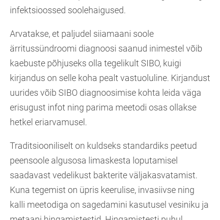
infektsioossed soolehaigused.
Arvatakse, et paljudel siiamaani soole
ärritussündroomi diagnoosi saanud inimestel võib
kaebuste põhjuseks olla tegelikult SIBO, kuigi
kirjandus on selle koha pealt vastuoluline. Kirjandust
uurides võib SIBO diagnoosimise kohta leida väga
erisugust infot ning parima meetodi osas ollakse
hetkel eriarvamusel.
Traditsiooniliselt on kuldseks standardiks peetud
peensoole algusosa limaskesta loputamisel
saadavast vedelikust bakterite väljakasvatamist.
Kuna tegemist on üpris keerulise, invasiivse ning
kalli meetodiga on sagedamini kasutusel vesiniku ja
metaani hingamistestid. Hingamistesti puhul