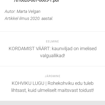
/s10620-007-0065-1.pdf
Autor: Marta Velgan
Artikkel ilmus 2020. aastal.
EELMINE
KORDAMIST VÄÄRT: kaunviljad on imelised
valguallikad!
JÄRGMINE
KOHVIKU LUGU | Rohekohviku edu tuleb
lihtsast, kuid ulmeliselt maitsvast toidust!