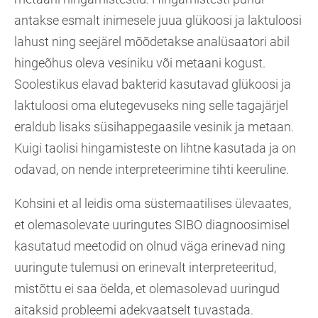
antakse esmalt inimesele juua glükoosi ja laktuloosi
lahust ning seejärel mõõdetakse analüsaatori abil
hingeõhus oleva vesiniku või metaani kogust.
Soolestikus elavad bakterid kasutavad glükoosi ja
laktuloosi oma elutegevuseks ning selle tagajärjel
eraldub lisaks süsihappegaasile vesinik ja metaan.
Kuigi taolisi hingamisteste on lihtne kasutada ja on
odavad, on nende interpreteerimine tihti keeruline.
Kohsini et al leidis oma süstemaatilises ülevaates,
et olemasolevate uuringutes SIBO diagnoosimisel
kasutatud meetodid on olnud väga erinevad ning
uuringute tulemusi on erinevalt interpreteeritud,
mistõttu ei saa öelda, et olemasolevad uuringud
aitaksid probleemi adekvaatselt tuvastada.