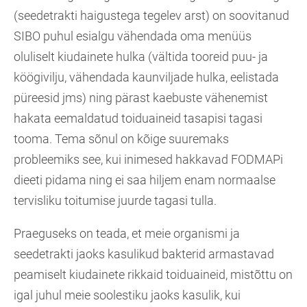
(seedetrakti haigustega tegelev arst) on soovitanud
SIBO puhul esialgu vähendada oma menüüs
oluliselt kiudainete hulka (vältida tooreid puu- ja
köögivilju, vähendada kaunviljade hulka, eelistada
püreesid jms) ning pärast kaebuste vähenemist
hakata eemaldatud toiduaineid tasapisi tagasi
tooma. Tema sõnul on kõige suuremaks
probleemiks see, kui inimesed hakkavad FODMAPi
dieeti pidama ning ei saa hiljem enam normaalse
tervisliku toitumise juurde tagasi tulla.
Praeguseks on teada, et meie organismi ja
seedetrakti jaoks kasulikud bakterid armastavad
peamiselt kiudainete rikkaid toiduaineid, mistõttu on
igal juhul meie soolestiku jaoks kasulik, kui