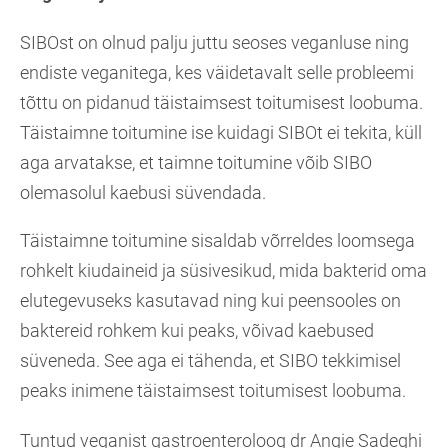
SIBOst on olnud palju juttu seoses veganluse ning
endiste veganitega, kes väidetavalt selle probleemi
tõttu on pidanud täistaimsest toitumisest loobuma.
Täistaimne toitumine ise kuidagi SIBOt ei tekita, küll
aga arvatakse, et taimne toitumine võib SIBO
olemasolul kaebusi süvendada.
Täistaimne toitumine sisaldab võrreldes loomsega
rohkelt kiudaineid ja süsivesikud, mida bakterid oma
elutegevuseks kasutavad ning kui peensooles on
baktereid rohkem kui peaks, võivad kaebused
süveneda. See aga ei tähenda, et SIBO tekkimisel
peaks inimene täistaimsest toitumisest loobuma.
Tuntud veganist gastroenteroloog dr Angie Sadeghi