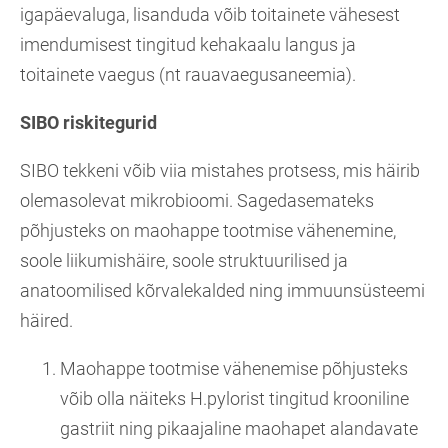
igapäevaluga, lisanduda võib toitainete vähesest
imendumisest tingitud kehakaalu langus ja
toitainete vaegus (nt rauavaegusaneemia).
SIBO riskitegurid
SIBO tekkeni võib viia mistahes protsess, mis häirib
olemasolevat mikrobioomi. Sagedasemateks
põhjusteks on maohappe tootmise vähenemine,
soole liikumishäire, soole struktuurilised ja
anatoomilised kõrvalekalded ning immuunsüsteemi
häired.
Maohappe tootmise vähenemise põhjusteks
võib olla näiteks H.pylorist tingitud krooniline
gastriit ning pikaajaline maohapet alandavate