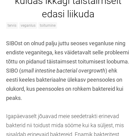
kuidas ikkagi täistaimselt
edasi liikuda
tervis
veganlus
toitumine
SIBOst on olnud palju juttu seoses veganluse ning
endiste veganitega, kes väidetavalt selle probleemi
tõttu on pidanud täistaimsest toitumisest loobuma.
SIBO (
small intestine bacterial overgrowth
) ehk
eesti keeles bakteriaalne ülekasv peensooles on
olukord, kus peensooles on rohkem baktereid kui
peaks.
Igapäevaselt jõuavad meie seedetrakti erinevad
bakterid nii toidust mida sööme kui ka süljest, mis
sisaldab erinevaid baktereid. Enamik bakteritest