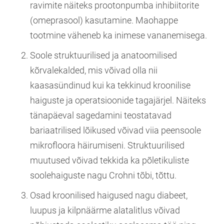
ravimite näiteks prootonpumba inhibiitorite
(omeprasool) kasutamine. Maohappe
tootmine väheneb ka inimese vananemisega.
Soole struktuurilised ja anatoomilised
kõrvalekalded, mis võivad olla nii
kaasasündinud kui ka tekkinud kroonilise
haiguste ja operatsioonide tagajärjel. Näiteks
tänapäeval sagedamini teostatavad
bariaatrilised lõikused võivad viia peensoole
mikrofloora häirumiseni. Struktuurilised
muutused võivad tekkida ka põletikuliste
soolehaiguste nagu Crohni tõbi, tõttu.
Osad kroonilised haigused nagu diabeet,
luupus ja kilpnäärme alatalitlus võivad