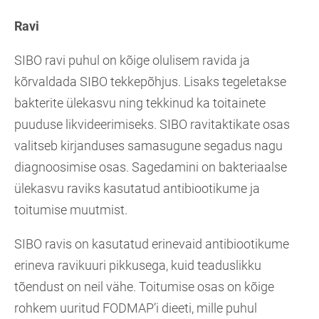
Ravi
SIBO ravi puhul on kõige olulisem ravida ja
kõrvaldada SIBO tekkepõhjus. Lisaks tegeletakse
bakterite ülekasvu ning tekkinud ka toitainete
puuduse likvideerimiseks. SIBO ravitaktikate osas
valitseb kirjanduses samasugune segadus nagu
diagnoosimise osas. Sagedamini on bakteriaalse
ülekasvu raviks kasutatud antibiootikume ja
toitumise muutmist.
SIBO ravis on kasutatud erinevaid antibiootikume
erineva ravikuuri pikkusega, kuid teaduslikku
tõendust on neil vähe. Toitumise osas on kõige
rohkem uuritud FODMAP’i dieeti, mille puhul