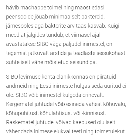
hävib maohappe toimel ning maost edasi
peensoolde jõuab minimaalselt baktereid,
jämesooles aga bakterite arv taas kasvab. Kuigi
meediat jälgides tundub, et viimasel ajal
avastatakse SIBO väga paljudel inimestel, on
tegemist jätkuvalt arstide ja teadlaste seisukohast
suhteliselt vähe mõistetud seisundiga.
SIBO levimuse kohta elanikkonnas on piiratuid
andmeid ning Eesti inimeste hulgas seda uuritud ei
ole. SIBO võib inimestel kulgeda erinevalt.
Kergematel juhtudel võib esineda vähest kõhuvalu,
kõhupuhitust, kõhulahtisust või -kinnisust.
Raskematel juhtudel võivad kaebused oluliselt
vähendada inimese elukvaliteeti ning toimetulekut