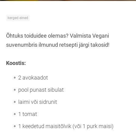
kerged eined
Õhtuks toiduidee olemas? Valmista Vegani
suvenumbris ilmunud retsepti järgi takosid!
Koostis:
2 avokaadot
pool punast sibulat
laimi või sidrunit
1 tomat
1 keedetud maisitõlvik (või 1 purk maisi)