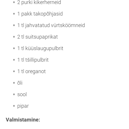
2 purki kikerherneid
1 pakk takopõhjasid
1 tl jahvatatud vürtsköömneid
2 tl suitsupaprikat
1 tl küüslaugupulbrit
1 tl tšillipulbrit
1 tl oreganot
õli
sool
pipar
Valmistamine: