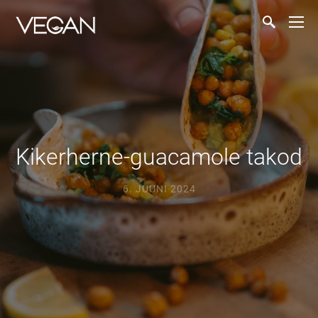
Kikerherne-guacamole takod
6. JUUNI 2024