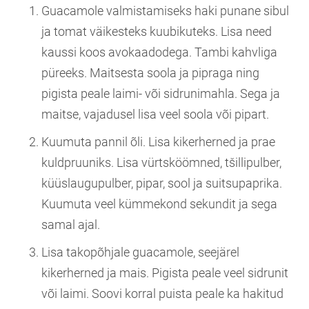
Guacamole valmistamiseks haki punane sibul
ja tomat väikesteks kuubikuteks. Lisa need
kaussi koos avokaadodega. Tambi kahvliga
püreeks. Maitsesta soola ja pipraga ning
pigista peale laimi- või sidrunimahla. Sega ja
maitse, vajadusel lisa veel soola või pipart.
Kuumuta pannil õli. Lisa kikerherned ja prae
kuldpruuniks. Lisa vürtsköömned, tšillipulber,
küüslaugupulber, pipar, sool ja suitsupaprika.
Kuumuta veel kümmekond sekundit ja sega
samal ajal.
Lisa takopõhjale guacamole, seejärel
kikerherned ja mais. Pigista peale veel sidrunit
või laimi. Soovi korral puista peale ka hakitud