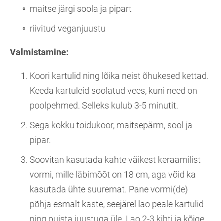
maitse järgi soola ja pipart
riivitud veganjuustu
Valmistamine:
Koori kartulid ning lõika neist õhukesed kettad.
Keeda kartuleid soolatud vees, kuni need on
poolpehmed. Selleks kulub 3-5 minutit.
Sega kokku toidukoor, maitsepärm, sool ja
pipar.
Soovitan kasutada kahte väikest keraamilist
vormi, mille läbimõõt on 18 cm, aga võid ka
kasutada ühte suuremat. Pane vormi(de)
põhja esmalt kaste, seejärel lao peale kartulid
ning puista juustuga üle. Lao 2-3 kihti ja kõige