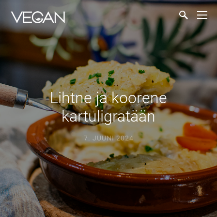
Lihtne ja koorene
kartuligratään
7. JUUNI 2024