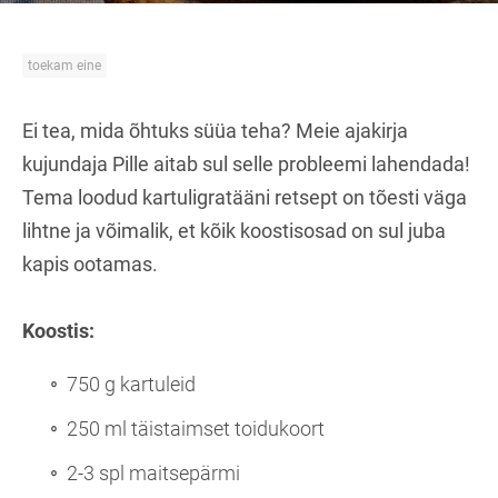
toekam eine
Ei tea, mida õhtuks süüa teha? Meie ajakirja
kujundaja Pille aitab sul selle probleemi lahendada!
Tema loodud kartuligratääni retsept on tõesti väga
lihtne ja võimalik, et kõik koostisosad on sul juba
kapis ootamas.
Koostis:
750 g kartuleid
250 ml täistaimset toidukoort
2-3 spl maitsepärmi