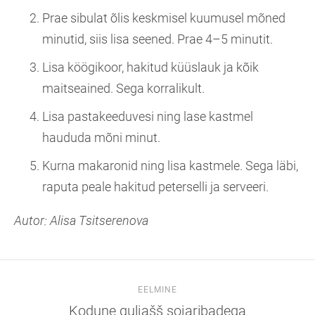
Prae sibulat õlis keskmisel kuumusel mõned
minutid, siis lisa seened. Prae 4–5 minutit.
Lisa köögikoor, hakitud küüslauk ja kõik
maitseained. Sega korralikult.
Lisa pastakeeduvesi ning lase kastmel
haududa mõni minut.
Kurna makaronid ning lisa kastmele. Sega läbi,
raputa peale hakitud peterselli ja serveeri.
Autor: Alisa Tsitserenova
EELMINE
Kodune guljašš sojaribadega