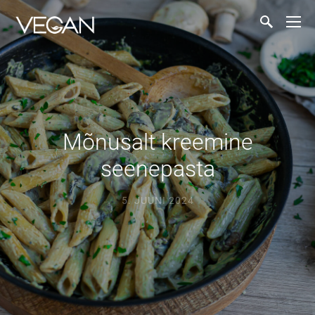
Mõnusalt kreemine
seenepasta
5. JUUNI 2024