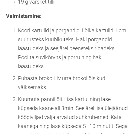
19 g värsket tilli
Valmistamine:
Koori kartulid ja porgandid. Lõika kartulid 1 cm
suurusteks kuubikuteks. Haki porgandid
laastudeks ja seejärel peeneteks ribadeks.
Poolita suvikõrvits ja porru ning haki
laastudeks.
Puhasta brokoli. Murra brokoliõisikud
väiksemaks.
Kuumuta pannil õli. Lisa kartul ning lase
küpseda kaane all 3min. Seejärel lisa ülejäänud
köögiviljad välja arvatud suhkruherned. Kata
kaanega ning lase küpseda 5–10 minutit. Sega