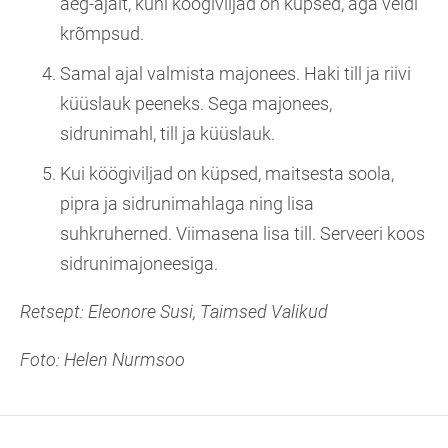
aeg-ajalt, kuni köögiviljad on küpsed, aga veidi
krõmpsud.
Samal ajal valmista majonees. Haki till ja riivi
küüslauk peeneks. Sega majonees,
sidrunimahl, till ja küüslauk.
Kui köögiviljad on küpsed, maitsesta soola,
pipra ja sidrunimahlaga ning lisa
suhkruherned. Viimasena lisa till. Serveeri koos
sidrunimajoneesiga.
Retsept: Eleonore Susi, Taimsed Valikud
Foto: Helen Nurmsoo