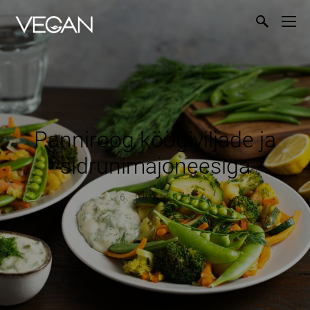
Panniroog köögiviljade ja
sidrunimajoneesiga
6. JUUNI 2024