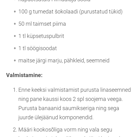
100 g tumedat šokolaadi (purustatud tükid)
50 ml taimset piima
1 tl küpsetuspulbrit
1 tl söögisoodat
maitse järgi marju, pähkleid, seemneid
Valmistamine:
Enne keeksi valmistamist purusta linaseemned
ning pane kaussi koos 2 spl soojema veega.
Purusta banaanid saumikseriga ning sega
juurde ülejäänud komponendid.
Määri kookosõliga vorm ning vala segu