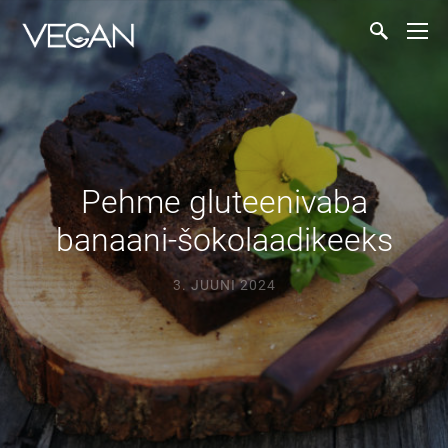
Pehme gluteenivaba
banaani-šokolaadikeeks
3. JUUNI 2024