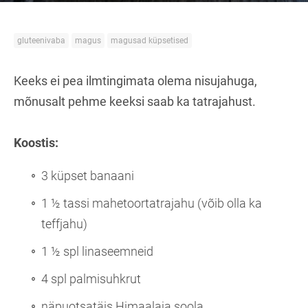
gluteenivaba
magus
magusad küpsetised
Keeks ei pea ilmtingimata olema nisujahuga,
mõnusalt pehme keeksi saab ka tatrajahust.
Koostis:
3 küpset banaani
1 ½ tassi mahetoortatrajahu (võib olla ka
teffjahu)
1 ½ spl linaseemneid
4 spl palmisuhkrut
näpuotsatäis Himaalaja soola