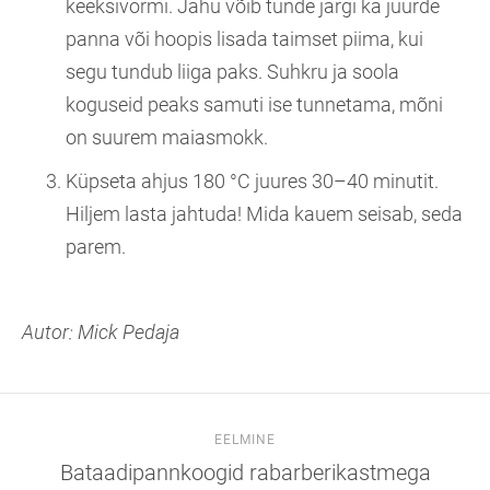
keeksivormi. Jahu võib tunde järgi ka juurde
panna või hoopis lisada taimset piima, kui
segu tundub liiga paks. Suhkru ja soola
koguseid peaks samuti ise tunnetama, mõni
on suurem maiasmokk.
Küpseta ahjus 180 °C juures 30–40 minutit.
Hiljem lasta jahtuda! Mida kauem seisab, seda
parem.
Autor: Mick Pedaja
EELMINE
Bataadipannkoogid rabarberikastmega