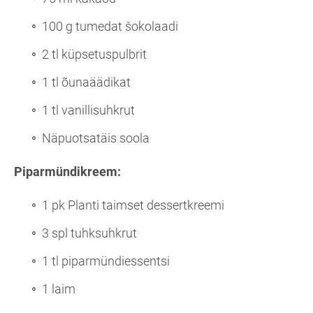
100 g tumedat šokolaadi
2 tl küpsetuspulbrit
1 tl õunaäädikat
1 tl vanillisuhkrut
Näpuotsatäis soola
Piparmündikreem:
1 pk Planti taimset dessertkreemi
3 spl tuhksuhkrut
1 tl piparmündiessentsi
1 laim