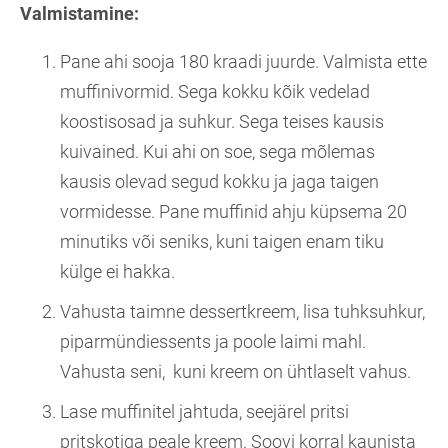
Valmistamine:
Pane ahi sooja 180 kraadi juurde. Valmista ette
muffinivormid. Sega kokku kõik vedelad
koostisosad ja suhkur. Sega teises kausis
kuivained. Kui ahi on soe, sega mõlemas
kausis olevad segud kokku ja jaga taigen
vormidesse. Pane muffinid ahju küpsema 20
minutiks või seniks, kuni taigen enam tiku
külge ei hakka.
Vahusta taimne dessertkreem, lisa tuhksuhkur,
piparmündiessents ja poole laimi mahl.
Vahusta seni, kuni kreem on ühtlaselt vahus.
Lase muffinitel jahtuda, seejärel pritsi
pritskotiga peale kreem. Soovi korral kaunista