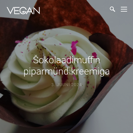
Šokolaadimuffin
piparmündikreemiga
3. JUUNI 2024