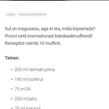
magus
magusad küpsetised
Sul on magusaisu, aga ei tea, mida küpsetada?
Proovi neid imemaitsvaid šokolaadimuffineid!
Retseptist valmib 10 muffinit.
Tainas:
200 ml taimset piima
190 ml suhkrut
75 ml õli
250 ml jahu
75 ml kakaod