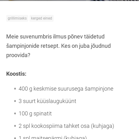
grillimiseks
kerged eined
Meie suvenumbris ilmus põnev täidetud
šampinjonide retsept. Kes on juba jõudnud
proovida?
Koostis:
400 g keskmise suurusega šampinjone
3 suurt küüslauguküünt
100 g spinatit
2 spl kookospiima tahket osa (kuhjaga)
1 spl maitsepärmi (kuhjaga)