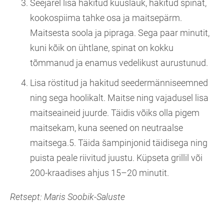
Seejärel lisa hakitud küüslauk, hakitud spinat,
kookospiima tahke osa ja maitsepärm.
Maitsesta soola ja pipraga. Sega paar minutit,
kuni kõik on ühtlane, spinat on kokku
tõmmanud ja enamus vedelikust aurustunud.
Lisa röstitud ja hakitud seedermänniseemned
ning sega hoolikalt. Maitse ning vajadusel lisa
maitseaineid juurde. Täidis võiks olla pigem
maitsekam, kuna seened on neutraalse
maitsega.5. Täida šampinjonid täidisega ning
puista peale riivitud juustu. Küpseta grillil või
200-kraadises ahjus 15–20 minutit.
Retsept: Maris Soobik-Saluste