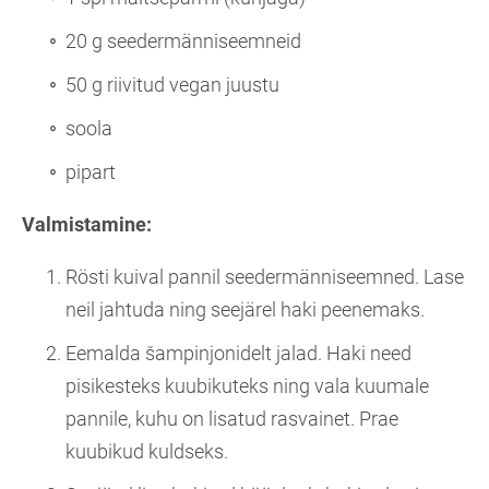
20 g seedermänniseemneid
50 g riivitud vegan juustu
soola
pipart
Valmistamine:
Rösti kuival pannil seedermänniseemned. Lase
neil jahtuda ning seejärel haki peenemaks.
Eemalda šampinjonidelt jalad. Haki need
pisikesteks kuubikuteks ning vala kuumale
pannile, kuhu on lisatud rasvainet. Prae
kuubikud kuldseks.