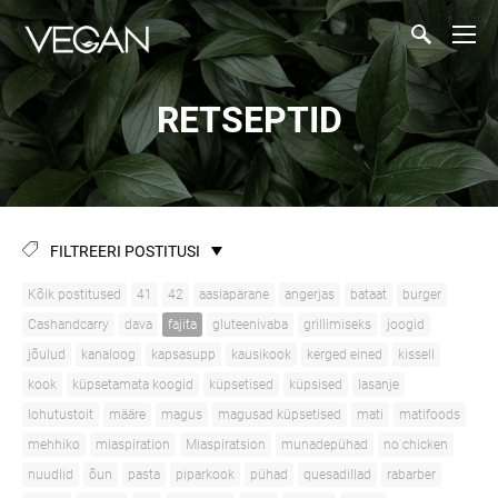
RETSEPTID
FILTREERI POSTITUSI
Kõik postitused
41
42
aasiapärane
angerjas
bataat
burger
Cashandcarry
dava
fajita
gluteenivaba
grillimiseks
joogid
jõulud
kanaloog
kapsasupp
kausikook
kerged eined
kissell
kook
küpsetamata koogid
küpsetised
küpsised
lasanje
lohutustoit
määre
magus
magusad küpsetised
mati
matifoods
mehhiko
miaspiration
Miaspiratsion
munadepühad
no chicken
nuudlid
õun
pasta
piparkook
pühad
quesadillad
rabarber