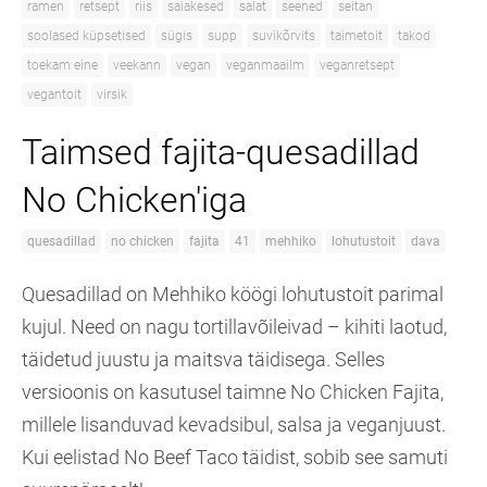
ramen
retsept
riis
saiakesed
salat
seened
seitan
soolased küpsetised
sügis
supp
suvikõrvits
taimetoit
takod
toekam eine
veekann
vegan
veganmaailm
veganretsept
vegantoit
virsik
Taimsed fajita-quesadillad
No Chicken'iga
quesadillad
no chicken
fajita
41
mehhiko
lohutustoit
dava
Quesadillad on Mehhiko köögi lohutustoit parimal
kujul. Need on nagu tortillavõileivad – kihiti laotud,
täidetud juustu ja maitsva täidisega. Selles
versioonis on kasutusel taimne No Chicken Fajita,
millele lisanduvad kevadsibul, salsa ja veganjuust.
Kui eelistad No Beef Taco täidist, sobib see samuti