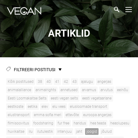
ARTIKLID
FILTREERI POSTITUSI
Kõik postitused
38
40
41
42
43
ajalugu
angerjas
animalalliance
animalrights
annetused
arvamus
arvutus
eelnõu
Eesti Loomakaitse Selts
eesti vegan selts
eesti vegetaarlane
eestkoste
eetika
elev
elu vees
elusloomade transport
elustransport
emma sofia meri
ettevõte
euroopa angerjas
filmisoovitus
foodsharing
fur free
haridus
hea teada
heaolupesu
huvikaitse
ilu
ilutulestik
intervjuu
jaht
joogid
jõulud