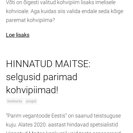
Võti on õigesti valitud kohvipiim lisaks imelisele
kohvioale. Aga kuidas siis valida endale seda kõige
paremat kohvipiima?
Loe lisaks
HINNATUD MAITSE:
selgusid parimad
kohvipiimad!
konkurss
joogid
“Parim vegantoode Eestis” on saanud teistsuguse
kuju. Alates 2020. aastast hindavad spetsialistid