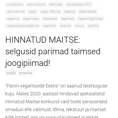
uuskasutus
vaimne tervis
valimised
varjupaikade MTÜ
veg machine
vegan
vegan sõdurid
veganid
veganlapsed
veganlus
veganmess
veganpere
veganreis
vegansöögikohad
vegansöögikohtade QA
vegantoit
viktoriin
vilnius
zoofiilia
HINNATUD MAITSE:
selgusid parimad taimsed
joogipiimad!
joogid
konkurss
"Parim vegantoode Eestis" on saanud teistsuguse
kuju. Alates 2020. aastast hindavad spetsialistid
Hinnatud Maitse konkursil vaid toote sensoorseid
omadusi ehk välimust, lõhna, tekstuuri ja maitset.
Kõik tooted, mis on saanud kümnest punktist