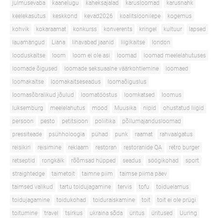
julmusevaba
kaanelugu
kaheksajalad
karusloomad
karusnahk
keelekasutus
keskkond
kevad2026
koalitsioonilepe
kogemus
kohvik
kokaraamat
konkurss
konverents
kringel
kultuur
lapsed
lauamängud
Liana
lihavabad jaanid
liigikaitse
london
looduskaitse
loom
loom ei ole asi
loomad
loomad meelelahutuses
loomade õigused
loomade seksuaalne väärkohtlemine
loomaed
loomakaitse
loomakaitseseadus
loomaõiguslus
loomasõbralikud jõulud
loomatööstus
loomkatsed
loomus
luksemburg
meelelahutus
mood
Muusika
nipid
ohustatud liigid
persoon
pesto
petitsioon
poliitika
põllumajandusloomad
pressiteade
psühholoogia
pühad
punk
raamat
rahvaalgatus
reisikiri
reisimine
reklaam
restoran
restoranide QA
retro burger
retseptid
rongkäik
rõõmsad hüpped
seadus
söögikohad
sport
straightedge
taimetoit
taimne piim
taimse piima päev
taimsed valikud
tartu toidujagamine
tervis
tofu
toiduelamus
toidujagamine
toidukohad
toiduraiskamine
toit
toit ei ole prügi
toitumine
travel
tsirkus
ukraina sõda
üritus
üritused
Uuring