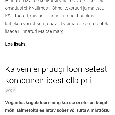
Hinnatud Maitse konkursil vaid toote sensoorseid
omadusi ehk välimust, lõhna, tekstuuri ja maitset.
Kõik tooted, mis on saanud kümnest punktist
kaheksa või rohkem, saavad võimaluse oma tootele
lisada Hinnatud Maitse märgi.
Loe lisaks
Ka vein ei pruugi loomsetest
komponentidest olla prii
joogid
Veganlus kogub tuure ning kui ise ei ole, on kõigil
mõni taimetoitu eelistav sõber või tuttav, misttõttu